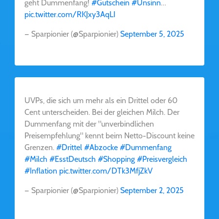
geht Dummenfang!
#Gutschein
#Unsinn
…
pic.twitter.com/RKJxy3AqLI
— Sparpionier (@Sparpionier)
September 5, 2025
UVPs, die sich um mehr als ein Drittel oder 60
Cent unterscheiden. Bei der gleichen Milch. Der
Dummenfang mit der "unverbindlichen
Preisempfehlung" kennt beim Netto-Discount keine
Grenzen.
#Drittel
#Abzocke
#Dummenfang
#Milch
#EsstDeutsch
#Shopping
#Preisvergleich
#Inflation
pic.twitter.com/DTk3MfjZkV
— Sparpionier (@Sparpionier)
September 2, 2025