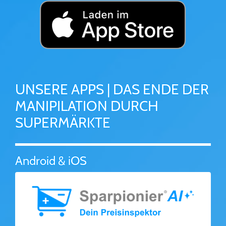
UNSERE APPS | DAS ENDE DER
MANIPILATION DURCH
SUPERMÄRKTE
Android & iOS