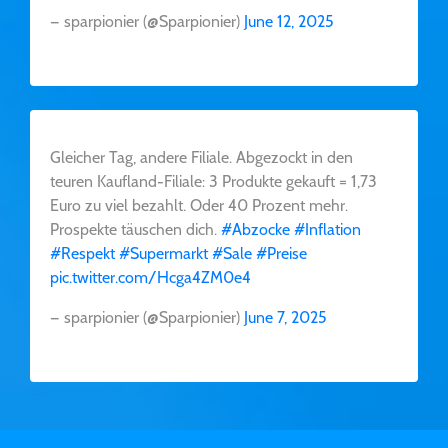
— sparpionier (@Sparpionier)
June 12, 2025
Gleicher Tag, andere Filiale. Abgezockt in den
teuren Kaufland-Filiale: 3 Produkte gekauft = 1,73
Euro zu viel bezahlt. Oder 40 Prozent mehr.
Prospekte täuschen dich.
#Abzocke
#Inflation
#Respekt
#Supermarkt
#Sale
#Preise
pic.twitter.com/Hcga4ZM0e4
— sparpionier (@Sparpionier)
June 7, 2025