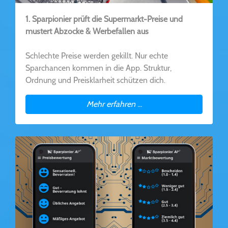
1. Sparpionier prüft die Supermarkt-Preise und
mustert Abzocke & Werbefallen aus
Schlechte Preise werden gekillt. Nur echte
Sparchancen kommen in die App. Struktur,
Ordnung und Preisklarheit schützen dich.
Mehr erfahren ...