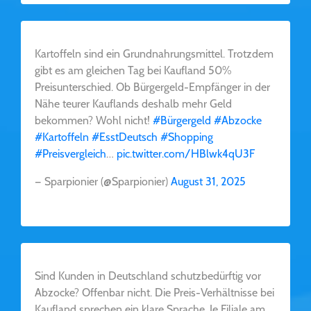
Kartoffeln sind ein Grundnahrungsmittel. Trotzdem
gibt es am gleichen Tag bei Kaufland 50%
Preisunterschied. Ob Bürgergeld-Empfänger in der
Nähe teurer Kauflands deshalb mehr Geld
bekommen? Wohl nicht!
#Bürgergeld
#Abzocke
#Kartoffeln
#EsstDeutsch
#Shopping
#Preisvergleich
…
pic.twitter.com/HBlwk4qU3F
— Sparpionier (@Sparpionier)
August 31, 2025
Sind Kunden in Deutschland schutzbedürftig vor
Abzocke? Offenbar nicht. Die Preis-Verhältnisse bei
Kaufland sprechen ein klare Sprache. Je Filiale am