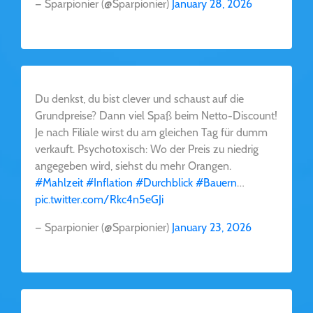
— Sparpionier (@Sparpionier)
January 28, 2026
Du denkst, du bist clever und schaust auf die
Grundpreise? Dann viel Spaß beim Netto-Discount!
Je nach Filiale wirst du am gleichen Tag für dumm
verkauft. Psychotoxisch: Wo der Preis zu niedrig
angegeben wird, siehst du mehr Orangen.
#Mahlzeit
#Inflation
#Durchblick
#Bauern
…
pic.twitter.com/Rkc4n5eGJi
— Sparpionier (@Sparpionier)
January 23, 2026