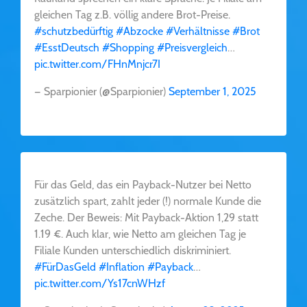
gleichen Tag z.B. völlig andere Brot-Preise.
#schutzbedürftig
#Abzocke
#Verhältnisse
#Brot
#EsstDeutsch
#Shopping
#Preisvergleich
…
pic.twitter.com/FHnMnjcr7I
— Sparpionier (@Sparpionier)
September 1, 2025
Für das Geld, das ein Payback-Nutzer bei Netto
zusätzlich spart, zahlt jeder (!) normale Kunde die
Zeche. Der Beweis: Mit Payback-Aktion 1,29 statt
1.19 €. Auch klar, wie Netto am gleichen Tag je
Filiale Kunden unterschiedlich diskriminiert.
#FürDasGeld
#Inflation
#Payback
…
pic.twitter.com/Ys17cnWHzf