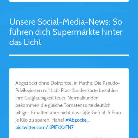
Unsere Social-Media-News: So
führen dich Supermärkte hinter
das Licht
Abgezockt ohne Doktortitel in Mathe: Die Pseudo-
Privilegierten mit Lidl-Plus-Kundenkarte bezahlen
ihre Gutgläubigkeit teuer. Normalkunden
bekommen die gleiche Tomatensorte deutlich
billiger. Erhalten aber nicht das süße Gefühl, 5 Euro
je Kilo zu sparen. Haha!
#Abzocke
…
pic.twitter.com/KPIFkXzFN7